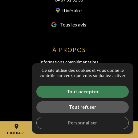
Itinéraire
Tous les avis
À PROPOS
Informations complémentaires
Mentions légales
Ce site utilise des cookies et vous donne le
contrôle sur ceux que vous souhaitez activer
CGV
Politique de confidentialité
Tout accepter
Guide local
Gestion des cookies
Tout refuser
Personnaliser
place
event
mail
call
ITINÉRAIRE
RÉSERVATION
CONTACT
04 89 51 32 33