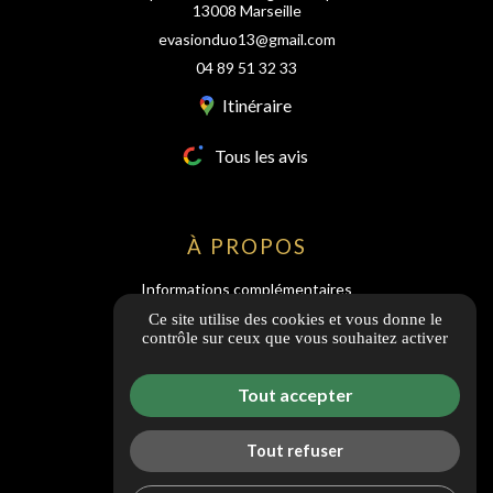
13008 Marseille
evasionduo13@gmail.com
04 89 51 32 33
Itinéraire
Tous les avis
À PROPOS
Informations complémentaires
Mentions légales
Ce site utilise des cookies et vous donne le
contrôle sur ceux que vous souhaitez activer
CGV
Politique de confidentialité
Tout accepter
Guide local
Gestion des cookies
Tout refuser