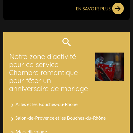
EN SAVOIR PLUS
Notre zone d'activité
pour ce service
Chambre romantique
pour fêter un
anniversaire de mariage
Arles et les Bouches-du-Rhône
Salon-de-Provence et les Bouches-du-Rhône
Marseille plage