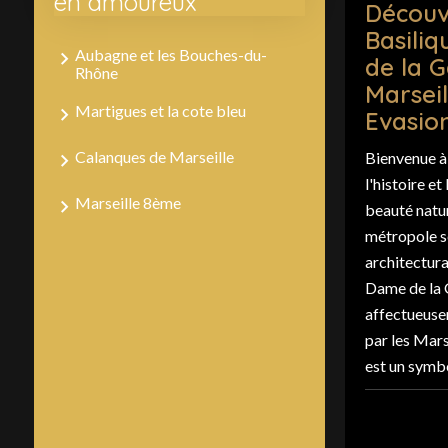
en amoureux
Découv
Basili
Aubagne et les Bouches-du-
de la 
Rhône
Marseil
Martigues et la cote bleu
Evasio
Calanques de Marseille
Bienvenue à 
l'histoire et
Marseille 8ème
beauté natur
métropole s
architectura
Dame de la
affectueus
par les Mars
est un symbol