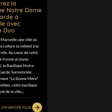
rez la
que Notre Dame
Garde à
le avec
n Duo
Marseille, une ville où
 la culture se mêlent à la
elle. Au cœur de cette
e trouve un joyau
l, la Basilique Notre-
 Garde. Surnommée
ement "La Bonne Mère"
eillais, cette basilique
e de la ville,...
EN SAVOIR PLUS