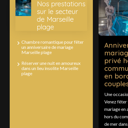
Nos prestations
sur le secteur
de Marseille
plage
Chambre romantique pour fêter
Annive
un anniversaire de mariage
mariag
Marseille plage
privé h
Réserver une nuit en amoureux
commun
dans un lieu insolite Marseille
plage
en bor
couple
Une occasion
Venez fêter 
mariage en 
hors du com
de mer dans 