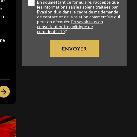
 de
En soumettant ce formulaire, j'accepte que
les informations saisies soient traitées par
e
Evasion duo
dans le cadre de ma demande
ein
de contact et de la relation commerciale qui
peut en découler.
En savoir plus en
consultant notre politique de
confidentialité.
*
l
une