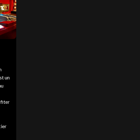
n
st un
au
fiter
ier