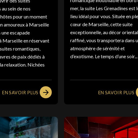
romantique inoubliable en bord
vrir des suites
mer, la suite Les Grenadines est l
 au sein de nos
lieu idéal pour vous. Située en pl
'hôtes pour un moment
cœur de Marseille, cette suite
en amoureux à Marseille
exceptionnelle, au décor orienta
 une escapade
raffiné, vous transportera dans 
à Marseille en réservant
atmosphère de sérénité et
 suites romantiques,
d’exotisme. Le temps d’une soir...
avres de paix dédiés à
 la relaxation. Nichées
EN SAVOIR PLUS
EN SAVOIR PLUS