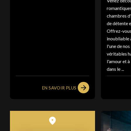
Venez décou
romantiques
chambres d
de détente 
Offrez-vous
inoubliable 
l'une de nos
véritables h
l'amour et à
dans le ...
EN SAVOIR PLUS