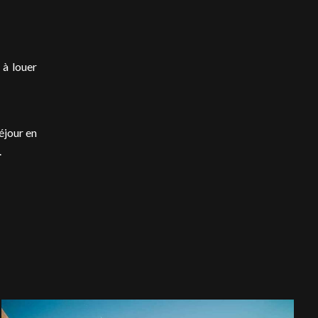
à louer
éjour en
.