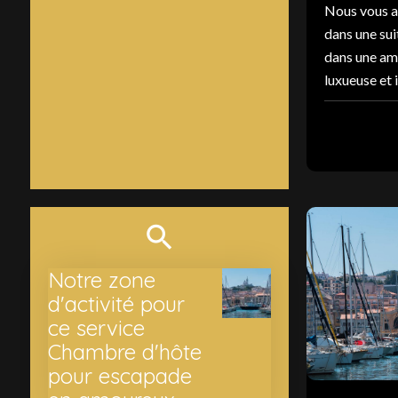
Nous vous a
dans une sui
dans une am
luxueuse et i
Notre zone
d'activité pour
ce service
Chambre d'hôte
pour escapade