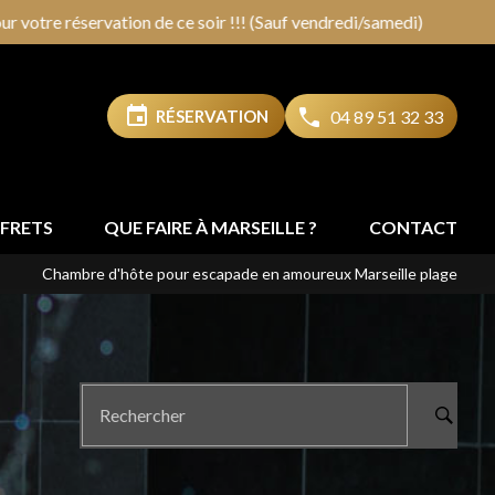
 !!! (Sauf vendredi/samedi)
event
RÉSERVATION
04 89 51 32 33
FFRETS
QUE FAIRE À MARSEILLE ?
CONTACT
Chambre d'hôte pour escapade en amoureux Marseille plage
Rechercher