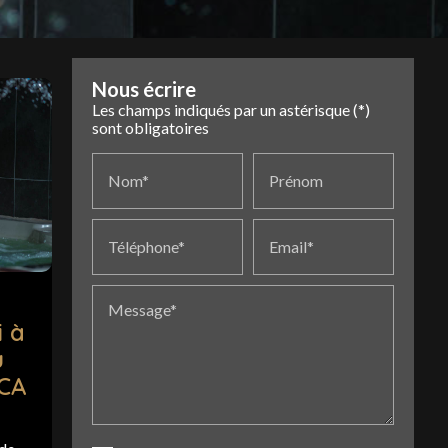
Nous écrire
Les champs indiqués par un astérisque (*)
sont obligatoires
Nom*
Prénom
Téléphone*
Email*
Message*
 à
u
ACA